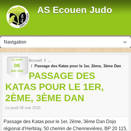
Panneau de gestion des cookies
AS Ecouen Judo
Le
jeudi
Accueil
06
Passage des Katas pour le 1er, 2ème, 3ème Dan
MAI
2010
PASSAGE DES
KATAS POUR LE 1ER,
2ÈME, 3ÈME DAN
Le
jeudi
06
mai
2010
Passage des Katas pour le 1er, 2ème, 3ème Dan Dojo
régional d'Herblay, 50 chemin de Chennevières, BP 20 115,