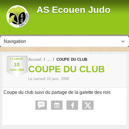
Panneau de gestion des cookies
AS Ecouen Judo
Le
samedi
Accueil
COUPE DU CLUB
10
COUPE DU CLUB
JANV.
2009
Le
samedi
10
janv.
2009
Coupe du club suivi du partage de la galette des rois