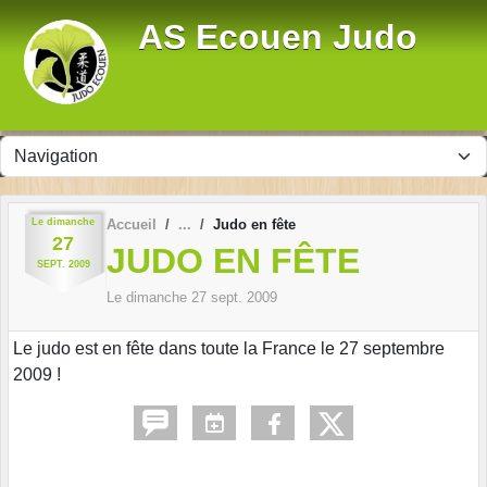
Panneau de gestion des cookies
AS Ecouen Judo
Le
dimanche
Accueil
Judo en fête
27
JUDO EN FÊTE
SEPT.
2009
Le
dimanche
27
sept.
2009
Le judo est en fête dans toute la France le 27 septembre
2009 !