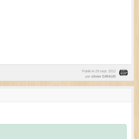
Publié le
29 sept. 2012
par
olivier GIRAUD