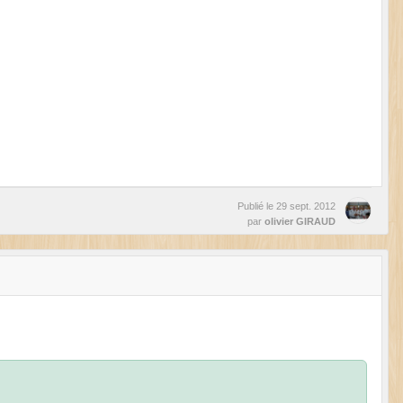
Publié le
29 sept. 2012
par
olivier GIRAUD