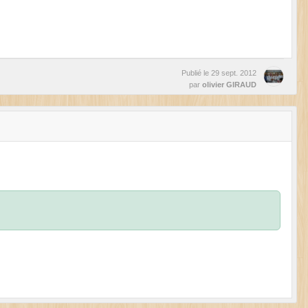
Publié le
29 sept. 2012
par
olivier GIRAUD