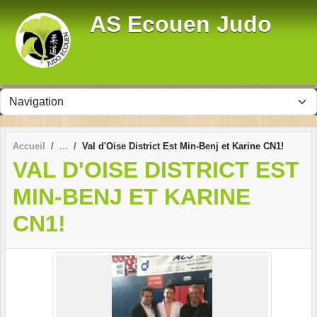
Panneau de gestion des cookies
AS Ecouen Judo
Accueil
Val d'Oise District Est Min-Benj et Karine CN1!
VAL D'OISE DISTRICT EST
MIN-BENJ ET KARINE
CN1!