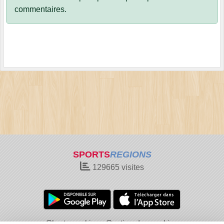
commentaires.
SPORTS
REGIONS
129665
visites
Charte cookies
Gestion des cookies