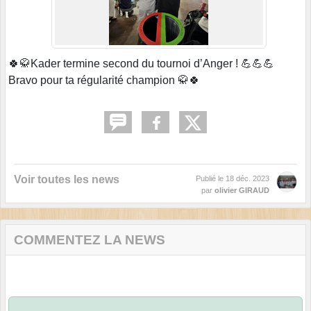
🍀🥋Kader termine second du tournoi d’Anger ! 💪💪💪
Bravo pour ta régularité champion 🥋🍀
Voir toutes les news
Publié le
18 déc. 2023
par
olivier GIRAUD
COMMENTEZ LA NEWS