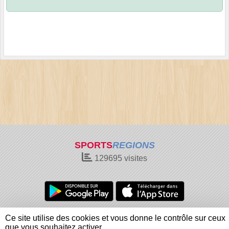
SPORTS
REGIONS
129695
visites
Charte cookies
Gestion des cookies
Ce site utilise des cookies et vous donne le contrôle sur ceux
Informations légales
Signaler un contenu inapproprié
que vous souhaitez activer