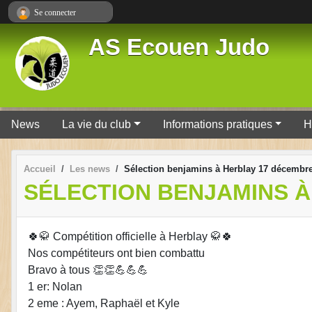
Panneau de gestion des cookies
Se connecter
AS Ecouen Judo
News
La vie du club
Informations pratiques
H
Accueil
Les news
Sélection benjamins à Herblay 17 décembr
SÉLECTION BENJAMINS À
🍀🥋 Compétition officielle à Herblay 🥋🍀
Nos compétiteurs ont bien combattu
Bravo à tous 👏👏💪💪💪
1 er: Nolan
2 eme : Ayem, Raphaël et Kyle