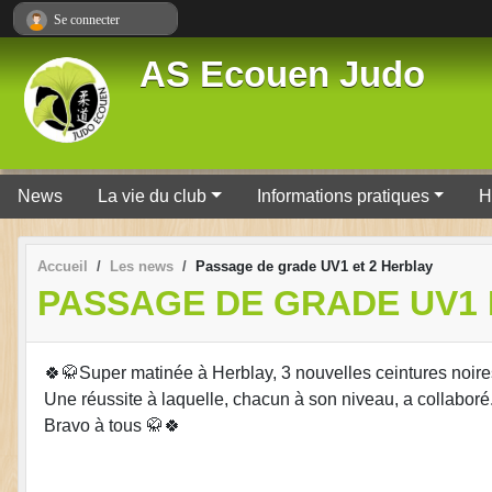
Panneau de gestion des cookies
Se connecter
AS Ecouen Judo
News
La vie du club
Informations pratiques
H
Accueil
Les news
Passage de grade UV1 et 2 Herblay
PASSAGE DE GRADE UV1 
🍀🥋Super matinée à Herblay, 3 nouvelles ceintures noires
Une réussite à laquelle, chacun à son niveau, a collaboré
Bravo à tous 🥋🍀