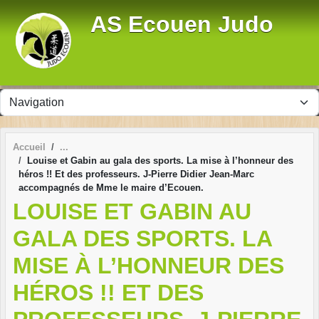
Panneau de gestion des cookies
AS Ecouen Judo
Accueil
Louise et Gabin au gala des sports. La mise à l’honneur des
héros !! Et des professeurs. J-Pierre Didier Jean-Marc
accompagnés de Mme le maire d’Ecouen.
LOUISE ET GABIN AU
GALA DES SPORTS. LA
MISE À L’HONNEUR DES
HÉROS !! ET DES