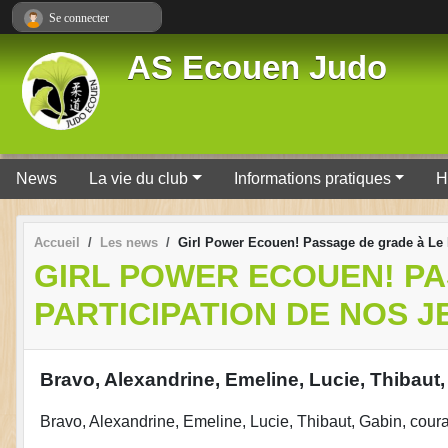
Panneau de gestion des cookies
Se connecter
AS Ecouen Judo
News
La vie du club
Informations pratiques
H
Accueil
Les news
Girl Power Ecouen! Passage de grade à Le M
GIRL POWER ECOUEN! PA
PARTICIPATION DE NOS J
Bravo, Alexandrine, Emeline, Lucie, Thibaut,
Bravo, Alexandrine, Emeline, Lucie, Thibaut, Gabin, coura