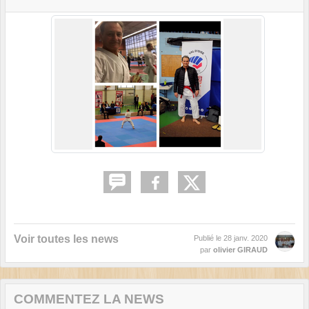
Voir toutes les news
Publié le
28 janv. 2020
par
olivier GIRAUD
COMMENTEZ LA NEWS