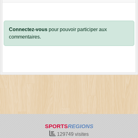
Connectez-vous
pour pouvoir participer aux
commentaires.
SPORTS
REGIONS
129749
visites