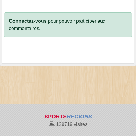
Connectez-vous
pour pouvoir participer aux
commentaires.
SPORTS
REGIONS
129719
visites