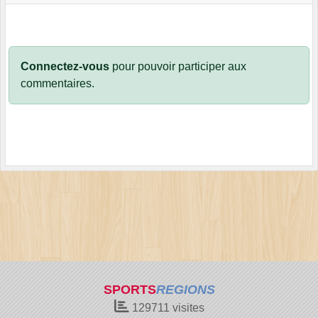
Connectez-vous
pour pouvoir participer aux
commentaires.
SPORTS
REGIONS
129711
visites