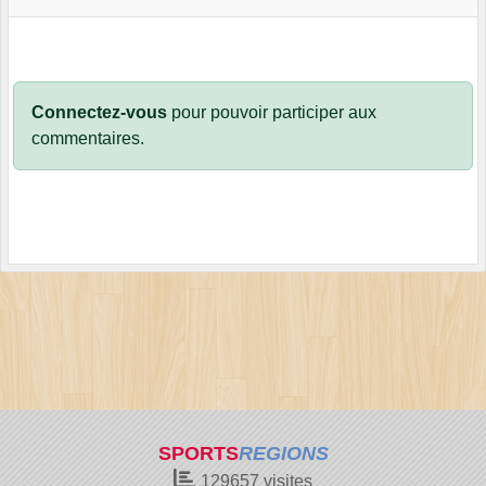
Connectez-vous
pour pouvoir participer aux
commentaires.
SPORTS
REGIONS
129657
visites