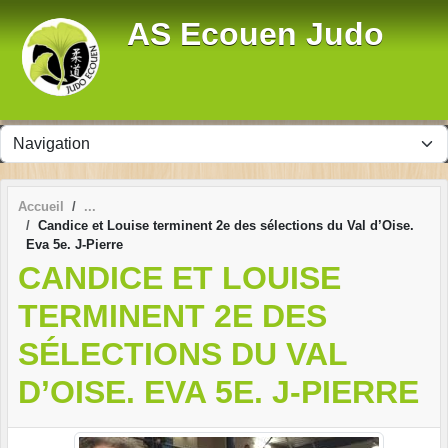
Panneau de gestion des cookies
AS Ecouen Judo
Accueil
Candice et Louise terminent 2e des sélections du Val d’Oise.
Eva 5e. J-Pierre
CANDICE ET LOUISE
TERMINENT 2E DES
SÉLECTIONS DU VAL
D’OISE. EVA 5E. J-PIERRE