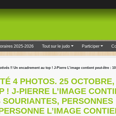
oraires 2025-2026
Tout sur le judo
Participer
Co
tivés !! Un encadrement au top ! J-Pierre L’image contient peut-être :
É 4 PHOTOS. 25 OCTOBRE, 1
! J-PIERRE L’IMAGE CONTIE
 SOURIANTES, PERSONNES 
 PERSONNE L’IMAGE CONTIE