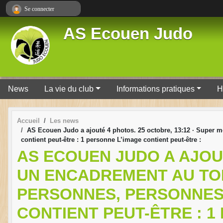
Panneau de gestion des cookies
Se connecter
AS Ecouen Judo
News
La vie du club
Informations pratiques
H
Accueil
Les news
AS Ecouen Judo a ajouté 4 photos. 25 octobre, 13:12 · Super mo
contient peut-être : 1 personne L’image contient peut-être :
AS ECOUEN JUDO A AJOUT
UN ENCADREMENT AU TOP 
PERSONNES, PERSONNES
CONTIENT PEUT-ÊTRE : 1