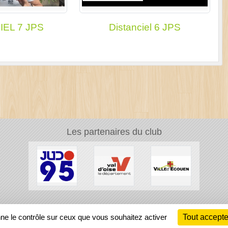
IEL 7 JPS
Distanciel 6 JPS
Les partenaires du club
Ch
nne le contrôle sur ceux que vous souhaitez activer
Tout accepte
Information