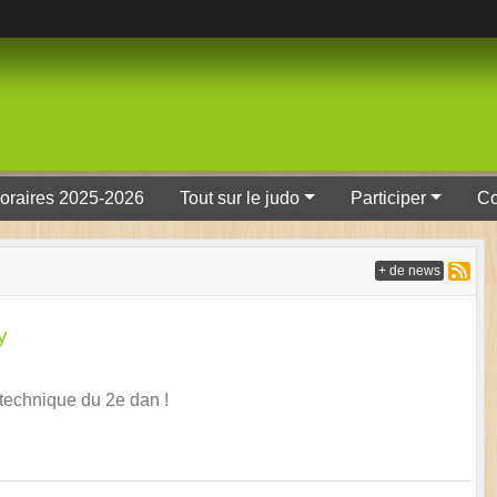
oraires 2025-2026
Tout sur le judo
Participer
Co
+ de news
y
technique du 2e dan !