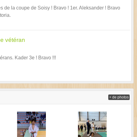
de la coupe de Soisy ! Bravo ! 1er. Aleksander ! Bravo
Lig
oria.
e vétéran
rans. Kader 3e ! Bravo !!!
+ de photos