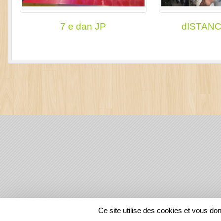
7 e dan JP
dISTANC
SPORTS
REGIONS
Ce site utilise des cookies et vous do
129676
visites