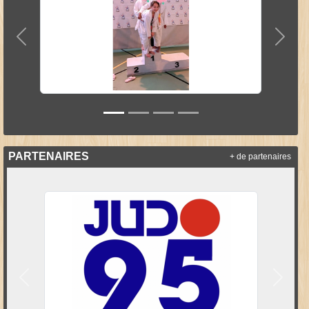
Précedent
Suiva
PARTENAIRES
+ de partenaires
Précedent
Suivan