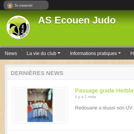
Panneau de gestion des cookies
Se connecter
AS Ecouen Judo
News
La vie du club
Informations pratiques
H
DERNIÈRES NEWS
Passage grade Herbla
il y a 1 mois
Redouane a réussi son UV 